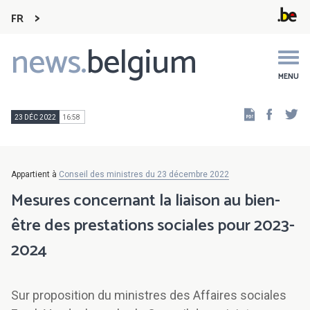
FR
news.
belgium
Main
navigation
MENU
Faceb
Tw
23 DÉC 2022
16:58
Appartient à
Conseil des ministres du 23 décembre 2022
Mesures concernant la liaison au bien-
être des prestations sociales pour 2023-
2024
Sur proposition du ministres des Affaires sociales