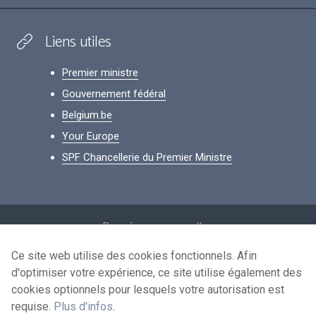
Liens utiles
Premier ministre
Gouvernement fédéral
Belgium.be
Your Europe
SPF Chancellerie du Premier Ministre
Footer
Données personnelles
Conditions de réutilisation
Ce site web utilise des cookies fonctionnels. Afin
d'optimiser votre expérience, ce site utilise également des
Contactez-nous
cookies optionnels pour lesquels votre autorisation est
Accessibilité
requise.
Plus d'infos
.