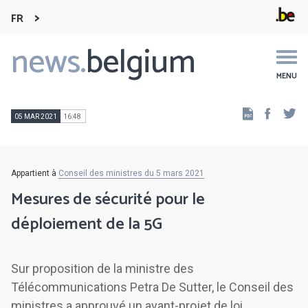
FR
news.
belgium
Main
navigation
MENU
Faceb
Tw
05 MAR 2021
16:48
Appartient à
Conseil des ministres du 5 mars 2021
Mesures de sécurité pour le
déploiement de la 5G
Sur proposition de la ministre des
Télécommunications Petra De Sutter, le Conseil des
ministres a approuvé un avant-projet de loi