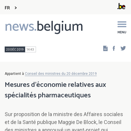
FR
news.
belgium
Main
navigation
MENU
Faceb
Tw
20 DÉC 2019
14:43
Appartient à
Conseil des ministres du 20 décembre 2019
Mesures d'économie relatives aux
spécialités pharmaceutiques
Sur proposition de la ministre des Affaires sociales
et de la Santé publique Maggie De Block, le Conseil
des ministres a approuvé un avant-projet qui