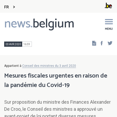
FR
news.
belgium
Main
navigation
MENU
Faceb
Tw
03 AVR 2020
16:59
Appartient à
Conseil des ministres du 3 avril 2020
Mesures fiscales urgentes en raison de
la pandémie du Covid-19
Sur proposition du ministre des Finances Alexander
De Croo, le Conseil des ministres a approuvé un
avant-projet de loi portant diverses mesures