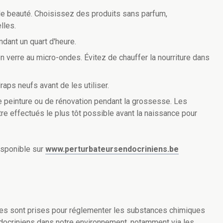
t de beauté. Choisissez des produits sans parfum,
lles.
ndant un quart d'heure.
en verre au micro-ondes. Évitez de chauffer la nourriture dans
aps neufs avant de les utiliser.
 peinture ou de rénovation pendant la grossesse. Les
re effectués le plus tôt possible avant la naissance pour
isponible sur
www.perturbateursendocriniens.be
es sont prises pour réglementer les substances chimiques
endocriniens dans notre environnement, notamment via les