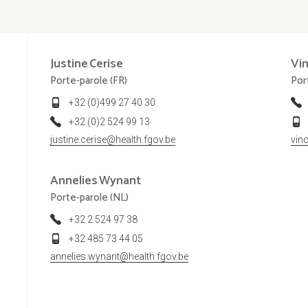
Justine
Cerise
Vi
Porte-parole (FR)
Por
+32 (0)499 27 40 30
+32 (0)2 524 99 13
justine.cerise@health.fgov.be
vin
Annelies
Wynant
Porte-parole (NL)
+32 2 524 97 38
+32 485 73 44 05
annelies.wynant@health.fgov.be