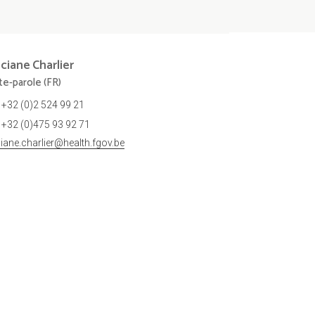
nciane
Charlier
te-parole (FR)
+32 (0)2 524 99 21
+32 (0)475 93 92 71
ciane.charlier@health.fgov.be