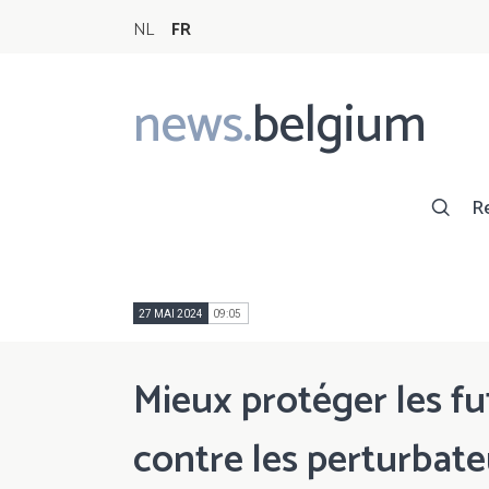
NL
FR
news.
belgium
Main
navigation
R
27 MAI 2024
09:05
Mieux protéger les f
contre les perturbat