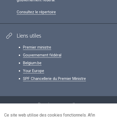
gouvernement fédéral.
Consultez le répertoire
Liens utiles
Premier ministre
Gouvernement fédéral
Belgium.be
Your Europe
SPF Chancellerie du Premier Ministre
Footer
Données personnelles
Conditions de réutilisation
Ce site web utilise des cookies fonctionnels. Afin