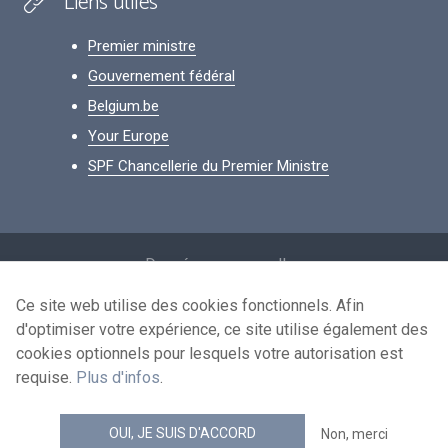
Liens utiles
Premier ministre
Gouvernement fédéral
Belgium.be
Your Europe
SPF Chancellerie du Premier Ministre
Footer
Données personnelles
Conditions de réutilisation
Ce site web utilise des cookies fonctionnels. Afin
d'optimiser votre expérience, ce site utilise également des
Contactez-nous
cookies optionnels pour lesquels votre autorisation est
Accessibilité
requise.
Plus d'infos
.
news.belgium flux RSS
OUI, JE SUIS D'ACCORD
Non, merci