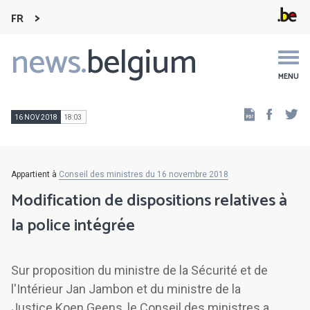
FR
news.
belgium
Main
navigation
MENU
Faceb
Tw
16 NOV 2018
18:03
Appartient à
Conseil des ministres du 16 novembre 2018
Modification de dispositions relatives à
la police intégrée
Sur proposition du ministre de la Sécurité et de
l'Intérieur Jan Jambon et du ministre de la
Justice Koen Geens, le Conseil des ministres a