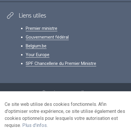
Liens utiles
Premier ministre
Gouvernement fédéral
Belgium.be
Your Europe
SPF Chancellerie du Premier Ministre
Footer
Données personnelles
Conditions de réutilisation
Ce site web utilise des cookies fonctionnels. Afin
d'optimiser votre expérience, ce site utilise également des
Contactez-nous
cookies optionnels pour lesquels votre autorisation est
Accessibilité
requise.
Plus d'infos
.