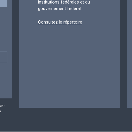
institutions fédérales et du
gouvernement fédéral.
Consultez le répertoire
sée
u