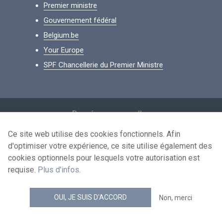
Premier ministre
Gouvernement fédéral
Belgium.be
Your Europe
SPF Chancellerie du Premier Ministre
Footer
Données personnelles
Conditions de réutilisation
Ce site web utilise des cookies fonctionnels. Afin
d'optimiser votre expérience, ce site utilise également des
Contactez-nous
cookies optionnels pour lesquels votre autorisation est
Accessibilité
requise.
Plus d'infos
.
news.belgium flux RSS
OUI, JE SUIS D'ACCORD
Non, merci
© 2026 - news.belgium.be