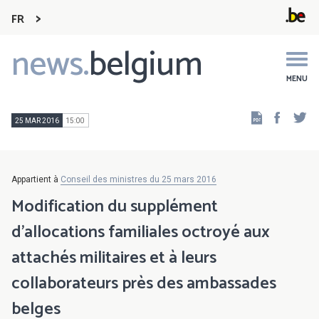
FR
news.
belgium
Main
navigation
MENU
Faceb
Tw
25 MAR 2016
15:00
Appartient à
Conseil des ministres du 25 mars 2016
Modification du supplément
d'allocations familiales octroyé aux
attachés militaires et à leurs
collaborateurs près des ambassades
belges