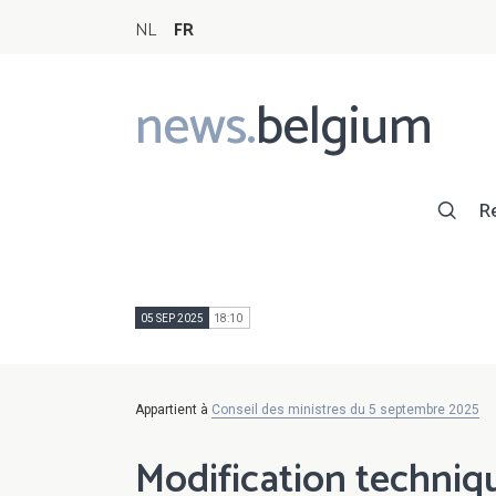
NL
FR
news.
belgium
Main
navigation
R
05 SEP 2025
18:10
Appartient à
Conseil des ministres du 5 septembre 2025
Modification techniqu