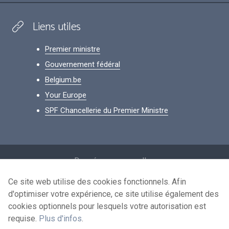
Liens utiles
Premier ministre
Gouvernement fédéral
Belgium.be
Your Europe
SPF Chancellerie du Premier Ministre
Footer
Données personnelles
Conditions de réutilisation
Ce site web utilise des cookies fonctionnels. Afin
d'optimiser votre expérience, ce site utilise également des
Contactez-nous
cookies optionnels pour lesquels votre autorisation est
Accessibilité
requise.
Plus d'infos
.