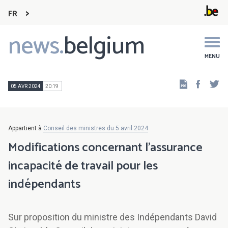
FR
news.
belgium
Main
navigation
MENU
Faceb
Tw
05 AVR 2024
20:19
Appartient à
Conseil des ministres du 5 avril 2024
Modifications concernant l’assurance
incapacité de travail pour les
indépendants
Sur proposition du ministre des Indépendants David