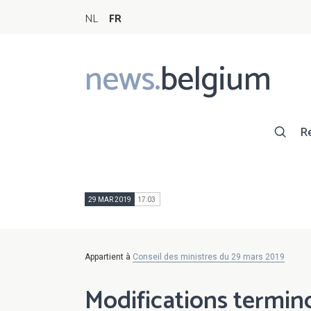
NL
FR
news.
belgium
Main
navigation
R
29 MAR 2019
17:03
Appartient à
Conseil des ministres du 29 mars 2019
Modifications termino