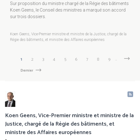
Sur proposition du ministre chargé de la Régie des bâtiments
Koen Geens, le Conseil des ministres a marqué son accord
sur trois dossiers.
Koen Geens, Vice-Premier ministre et ministre de la Justice, chargé de la
Régie des bâtiments, et ministre des Affaires européennes
Pagination
Page
1
Page
2
Page
3
Page
4
Page
5
Page
6
Page
7
Page
8
Page
9
…
Page
Next
suivante
courante
Dernière
Dernier
page
Koen Geens, Vice-Premier ministre et ministre de la
Justice, chargé de la Régie des bâtiments, et
ministre des Affaires européennes