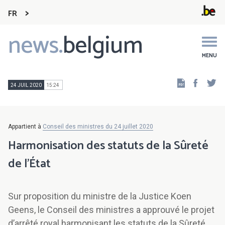
FR
news.
belgium
Main
navigation
MENU
Faceb
Tw
24 JUIL 2020
15:24
Appartient à
Conseil des ministres du 24 juillet 2020
Harmonisation des statuts de la Sûreté
de l’État
Sur proposition du ministre de la Justice Koen
Geens, le Conseil des ministres a approuvé le projet
d’arrêté royal harmonisant les statuts de la Sûreté