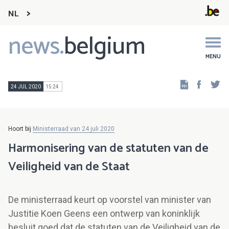
NL
news.
belgium
Main
navigation
MENU
Faceb
Tw
24 JUL 2020
15:24
Hoort bij
Ministerraad van 24 juli 2020
Harmonisering van de statuten van de
Veiligheid van de Staat
De ministerraad keurt op voorstel van minister van
Justitie Koen Geens een ontwerp van koninklijk
besluit goed dat de statuten van de Veiligheid van de