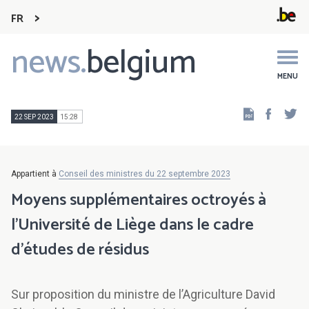
FR
news.
belgium
Main
navigation
MENU
Faceb
Tw
22 SEP 2023
15:28
Appartient à
Conseil des ministres du 22 septembre 2023
Moyens supplémentaires octroyés à
l’Université de Liège dans le cadre
d'études de résidus
Sur proposition du ministre de l’Agriculture David