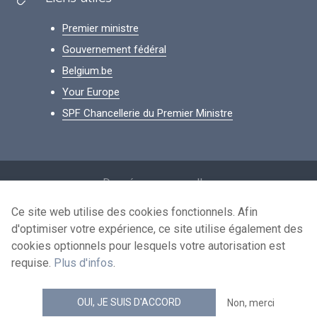
Premier ministre
Gouvernement fédéral
Belgium.be
Your Europe
SPF Chancellerie du Premier Ministre
Footer
Données personnelles
Conditions de réutilisation
Ce site web utilise des cookies fonctionnels. Afin
d'optimiser votre expérience, ce site utilise également des
Contactez-nous
cookies optionnels pour lesquels votre autorisation est
Accessibilité
requise.
Plus d'infos
.
news.belgium flux RSS
OUI, JE SUIS D'ACCORD
Non, merci