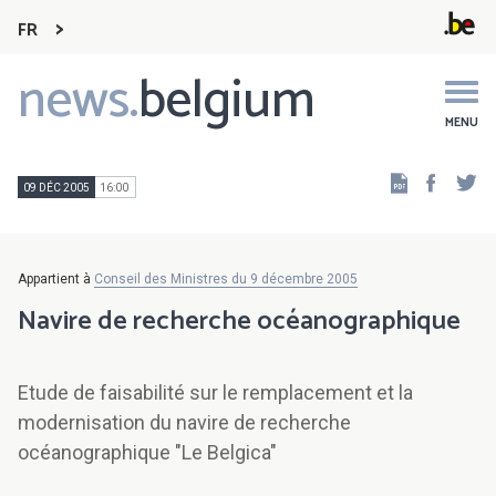
FR
news.
belgium
Main
navigation
MENU
Faceb
Tw
09 DÉC 2005
16:00
Appartient à
Conseil des Ministres du 9 décembre 2005
Navire de recherche océanographique
Etude de faisabilité sur le remplacement et la
modernisation du navire de recherche
océanographique "Le Belgica"