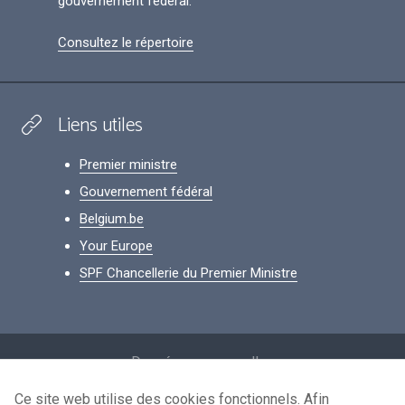
gouvernement fédéral.
Consultez le répertoire
Liens utiles
Premier ministre
Gouvernement fédéral
Belgium.be
Your Europe
SPF Chancellerie du Premier Ministre
Footer
Données personnelles
Conditions de réutilisation
Ce site web utilise des cookies fonctionnels. Afin