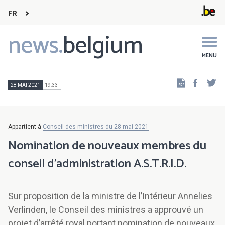
FR
news.
belgium
Main
navigation
MENU
Faceb
Tw
28 MAI 2021
19:33
Appartient à
Conseil des ministres du 28 mai 2021
Nomination de nouveaux membres du
conseil d’administration A.S.T.R.I.D.
Sur proposition de la ministre de l’Intérieur Annelies
Verlinden, le Conseil des ministres a approuvé un
projet d’arrêté royal portant nomination de nouveaux