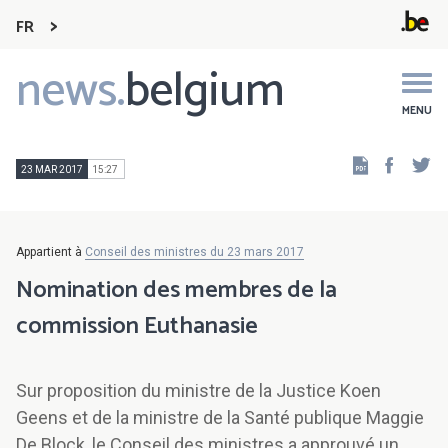
FR
news.
belgium
Main
navigation
MENU
Faceb
Tw
23 MAR 2017
15:27
Appartient à
Conseil des ministres du 23 mars 2017
Nomination des membres de la
commission Euthanasie
Sur proposition du ministre de la Justice Koen
Geens et de la ministre de la Santé publique Maggie
De Block, le Conseil des ministres a approuvé un