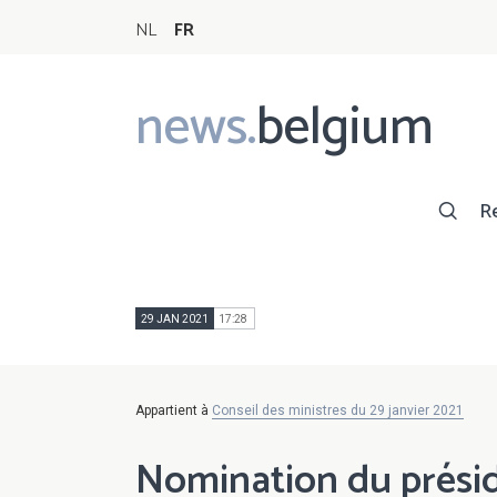
NL
FR
news.
belgium
Main
navigation
R
29 JAN 2021
17:28
Appartient à
Conseil des ministres du 29 janvier 2021
Nomination du présid