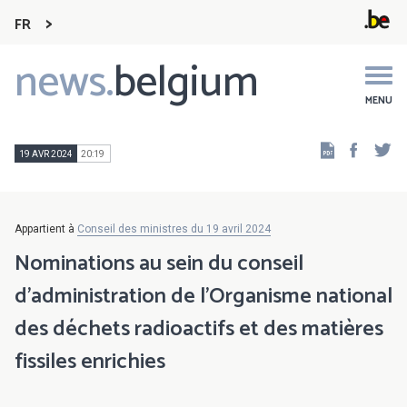
FR
news.
belgium
Main
navigation
MENU
Faceb
Tw
19 AVR 2024
20:19
Appartient à
Conseil des ministres du 19 avril 2024
Nominations au sein du conseil
d’administration de l’Organisme national
des déchets radioactifs et des matières
fissiles enrichies