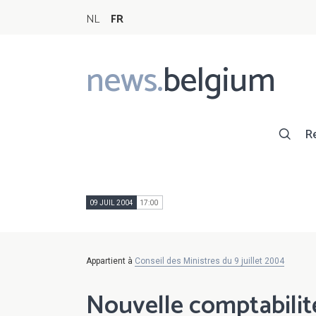
NL
FR
news.
belgium
Main
navigation
R
09 JUIL 2004
17:00
Appartient à
Conseil des Ministres du 9 juillet 2004
Nouvelle comptabilit