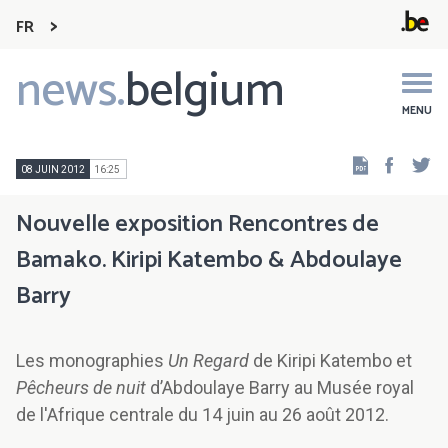
FR
news.
belgium
Main
navigation
MENU
Faceb
Tw
08 JUIN 2012
16:25
Nouvelle exposition Rencontres de
Bamako. Kiripi Katembo & Abdoulaye
Barry
Les monographies
Un Regard
de Kiripi Katembo et
Pêcheurs de nuit
d’Abdoulaye Barry au Musée royal
de l'Afrique centrale du 14 juin au 26 août 2012.