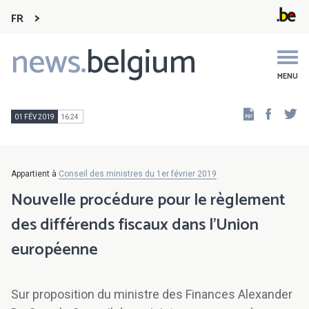
FR
news.
belgium
Main
navigation
MENU
Faceb
Tw
01 FÉV 2019
16:24
Appartient à
Conseil des ministres du 1er février 2019
Nouvelle procédure pour le règlement
des différends fiscaux dans l'Union
européenne
Sur proposition du ministre des Finances Alexander