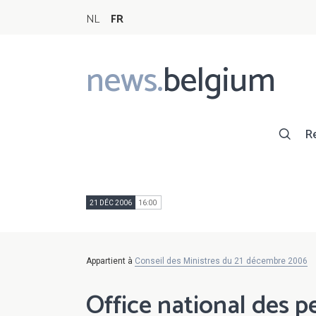
NL
FR
news.
belgium
Main
navigation
R
21 DÉC 2006
16:00
Appartient à
Conseil des Ministres du 21 décembre 2006
Office national des p