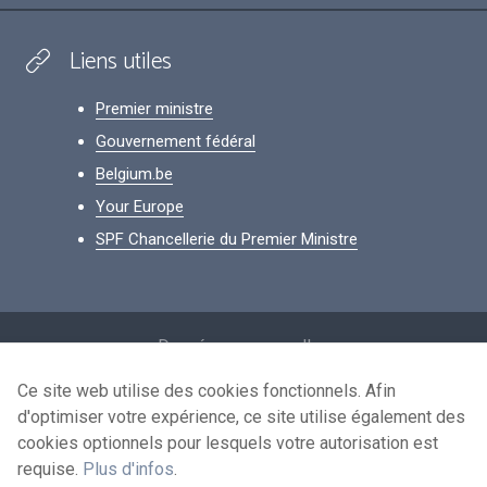
Liens utiles
Premier ministre
Gouvernement fédéral
Belgium.be
Your Europe
SPF Chancellerie du Premier Ministre
Footer
Données personnelles
Conditions de réutilisation
Ce site web utilise des cookies fonctionnels. Afin
d'optimiser votre expérience, ce site utilise également des
Contactez-nous
cookies optionnels pour lesquels votre autorisation est
Accessibilité
requise.
Plus d'infos
.