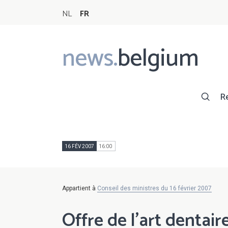
NL
FR
news.
belgium
Main
navigation
R
16 FÉV 2007
16:00
Appartient à
Conseil des ministres du 16 février 2007
Offre de l'art dentair