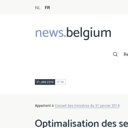
NL
FR
news.
belgium
Main
navigation
R
31 JAN 2014
17:14
Appartient à
Conseil des ministres du 31 janvier 2014
Optimalisation des se