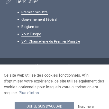
Liens utiles
Premier ministre
Gouvernement fédéral
Belgium.be
Your Europe
SPF Chancellerie du Premier Ministre
Footer
Données personnelles
Conditions de réutilisation
Ce site web utilise des cookies fonctionnels. Afin
d'optimiser votre expérience, ce site utilise également des
Contactez-nous
cookies optionnels pour lesquels votre autorisation est
Accessibilité
requise.
Plus d'infos
.
news.belgium flux RSS
OUI, JE SUIS D'ACCORD
Non, merci