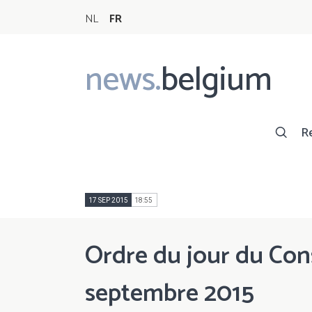
NL
FR
news.
belgium
Main
navigation
R
17 SEP 2015
18:55
Ordre du jour du Cons
septembre 2015