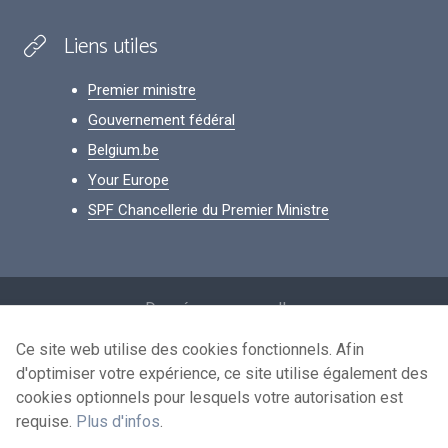
Liens utiles
Premier ministre
Gouvernement fédéral
Belgium.be
Your Europe
SPF Chancellerie du Premier Ministre
Footer
Données personnelles
Conditions de réutilisation
Ce site web utilise des cookies fonctionnels. Afin
d'optimiser votre expérience, ce site utilise également des
Contactez-nous
cookies optionnels pour lesquels votre autorisation est
Accessibilité
requise.
Plus d'infos
.