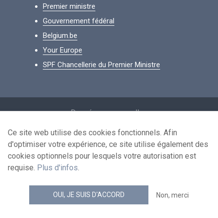
Premier ministre
Gouvernement fédéral
Belgium.be
Your Europe
SPF Chancellerie du Premier Ministre
Footer
Données personnelles
Conditions de réutilisation
Ce site web utilise des cookies fonctionnels. Afin
d'optimiser votre expérience, ce site utilise également des
Contactez-nous
cookies optionnels pour lesquels votre autorisation est
Accessibilité
requise.
Plus d'infos
.
news.belgium flux RSS
OUI, JE SUIS D'ACCORD
Non, merci
© 2026 - news.belgium.be