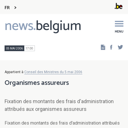
FR
news.
belgium
Main
navigation
MENU
Faceb
Tw
05 MAI 2006
17:00
Appartient à
Conseil des Ministres du 5 mai 2006
Organismes assureurs
Fixation des montants des frais d'administration
attribués aux organismes assureurs
Fixation des montants des frais d'administration attribués