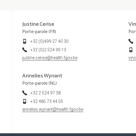
Justine
Cerise
Vi
Porte-parole (FR)
Por
+32 (0)499 27 40 30
+32 (0)2 524 99 13
justine.cerise@health.fgov.be
vin
Annelies
Wynant
Porte-parole (NL)
+32 2 524 97 38
+32 485 73 44 05
annelies.wynant@health.fgov.be