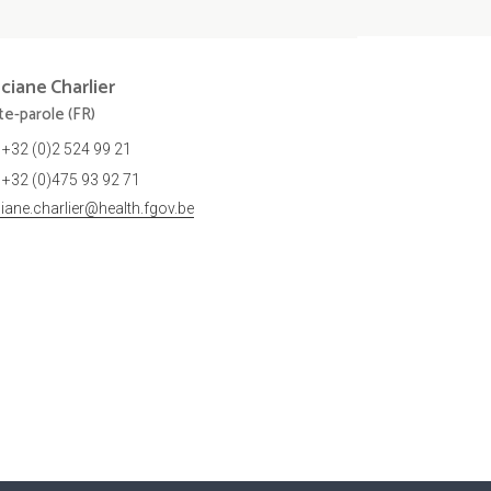
nciane
Charlier
te-parole (FR)
+32 (0)2 524 99 21
+32 (0)475 93 92 71
ciane.charlier@health.fgov.be