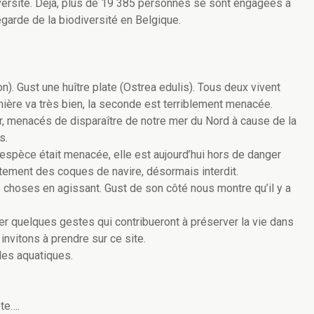
diversité. Déjà, plus de 19 385 personnes se sont engagées à
garde de la biodiversité en Belgique.
). Gust une huître plate (Ostrea edulis). Tous deux vivent
ière va très bien, la seconde est terriblement menacée.
r, menacés de disparaître de notre mer du Nord à cause de la
s.
espèce était menacée, elle est aujourd’hui hors de danger
vêtement des coques de navire, désormais interdit.
s choses en agissant. Gust de son côté nous montre qu’il y a
r quelques gestes qui contribueront à préserver la vie dans
nvitons à prendre sur ce site.
des aquatiques.
ête….