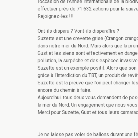
l’occasion de l’Année internationale de la bio
effectuer près de 71 632 actions pour la sauve
Rejoignez-les !!!
Ont-ils disparu ? Vont-ils disparaître ?
Suzette est une crevette grise (Crangon crangon
dans notre mer du Nord. Mais alors que la prem
Gust et les siens sont effectivement en dange
pollution, la surpêche et des espèces invasive
Suzette est un exemple positif. Alors que son 
grâce à l’interdiction du TBT, un produit de re
Suzette est la preuve que l’on peut changer le
encore du chemin à faire.
Aujourd’hui, tous deux vous demandent de pose
la mer du Nord. Un engagement que nous vous i
Merci pour Suzette, Gust et tous leurs camara
Je ne laisse pas voler de ballons durant une f