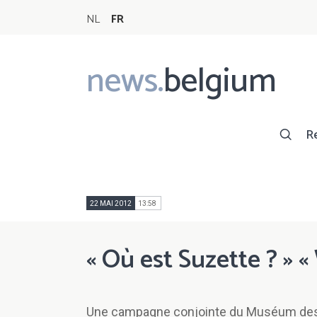
NL
FR
news.
belgium
Main
navigation
R
22 MAI 2012
13:58
« Où est Suzette ? » «
Une campagne conjointe du Muséum des 