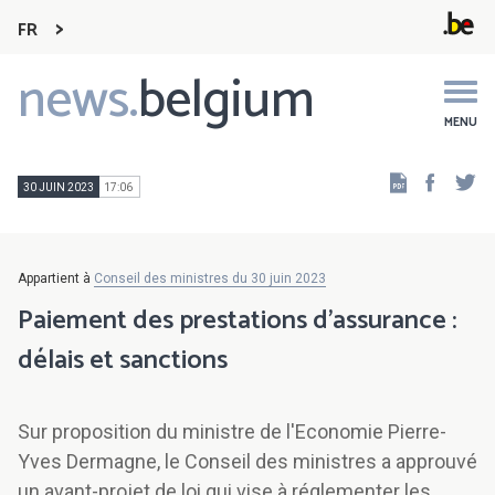
FR
news.
belgium
Main
navigation
MENU
Faceb
Tw
30 JUIN 2023
17:06
Appartient à
Conseil des ministres du 30 juin 2023
Paiement des prestations d’assurance :
délais et sanctions
Sur proposition du ministre de l'Economie Pierre-
Yves Dermagne, le Conseil des ministres a approuvé
un avant-projet de loi qui vise à réglementer les