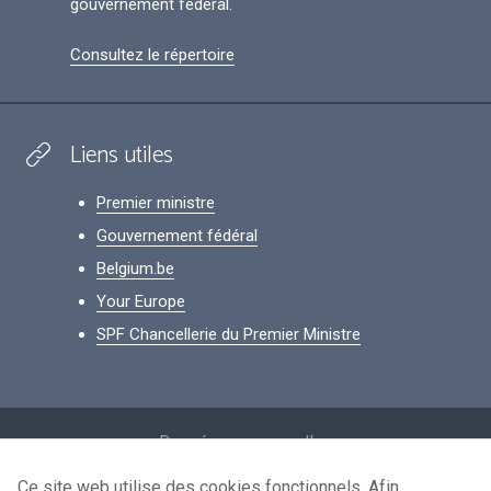
gouvernement fédéral.
Consultez le répertoire
Liens utiles
Premier ministre
Gouvernement fédéral
Belgium.be
Your Europe
SPF Chancellerie du Premier Ministre
Footer
Données personnelles
Conditions de réutilisation
Ce site web utilise des cookies fonctionnels. Afin