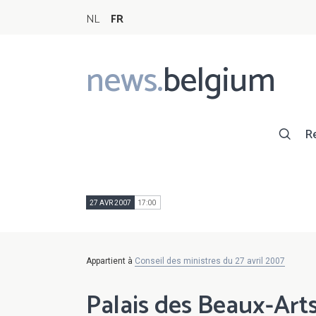
NL
FR
news.
belgium
Main
navigation
R
27 AVR 2007
17:00
Appartient à
Conseil des ministres du 27 avril 2007
Palais des Beaux-Art