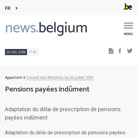
FR
news.
belgium
Main
navigation
MENU
Faceb
Tw
20 JUIL 2006
17:00
Appartient à
Conseil des Ministres du 20 juillet 2006
Pensions payées indûment
Adaptation du délai de prescription de pensions
payées indûment
Adaptation du délai de prescription de pensions payées