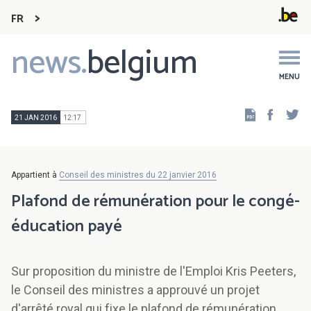
FR
news.
belgium
Main
navigation
MENU
Faceb
Tw
21 JAN 2016
12:17
Appartient à
Conseil des ministres du 22 janvier 2016
Plafond de rémunération pour le congé-
éducation payé
Sur proposition du ministre de l'Emploi Kris Peeters,
le Conseil des ministres a approuvé un projet
d'arrêté royal qui fixe le plafond de rémunération