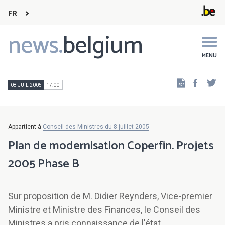
FR
news.
belgium
Main
navigation
MENU
Faceb
Tw
08 JUIL 2005
17:00
Appartient à
Conseil des Ministres du 8 juillet 2005
Plan de modernisation Coperfin. Projets
2005 Phase B
Sur proposition de M. Didier Reynders, Vice-premier
Ministre et Ministre des Finances, le Conseil des
Ministres a pris connaissance de l'état