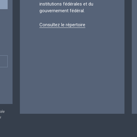
institutions fédérales et du
gouvernement fédéral.
Consultez le répertoire
sée
u