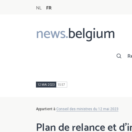
NL
FR
news.
belgium
Main
navigation
R
12 MAI 2023
15:57
Appartient à
Conseil des ministres du 12 mai 2023
Plan de relance et d’