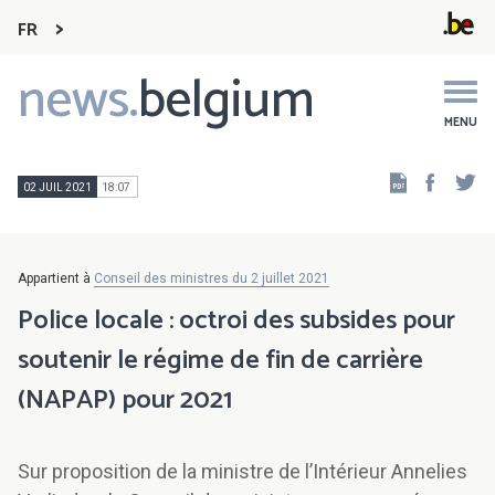
FR
news.
belgium
Main
navigation
MENU
Faceb
Tw
02 JUIL 2021
18:07
Appartient à
Conseil des ministres du 2 juillet 2021
Police locale : octroi des subsides pour
soutenir le régime de fin de carrière
(NAPAP) pour 2021
Sur proposition de la ministre de l’Intérieur Annelies