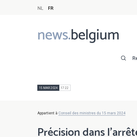
NL
FR
news.
belgium
Main
navigation
R
15 MAR 2024
17:22
Appartient à
Conseil des ministres du 15 mars 2024
Précision dans l'arrêt