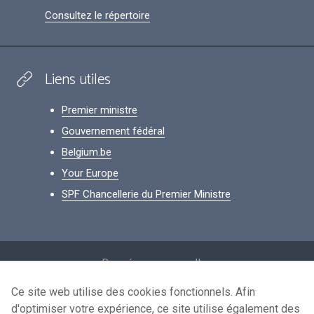
Consultez le répertoire
Liens utiles
Premier ministre
Gouvernement fédéral
Belgium.be
Your Europe
SPF Chancellerie du Premier Ministre
Footer
Données personnelles
Conditions de réutilisation
Ce site web utilise des cookies fonctionnels. Afin
d'optimiser votre expérience, ce site utilise également des
Contactez-nous