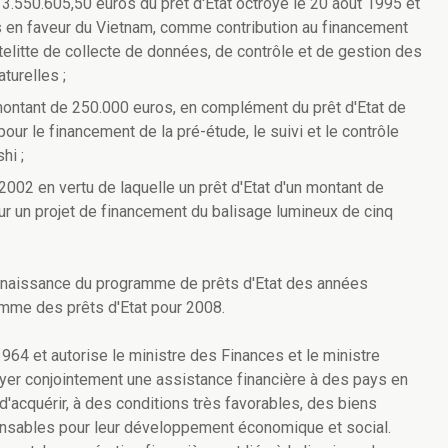
 3.550.605,50 euros du prêt d'Etat octroyé le 20 août 1995 et
s en faveur du Vietnam, comme contribution au financement
atelitte de collecte de données, de contrôle et de gestion des
turelles ;
 montant de 250.000 euros, en complément du prêt d'Etat de
ur le financement de la pré-étude, le suivi et le contrôle
hi ;
2002 en vertu de laquelle un prêt d'Etat d'un montant de
r un projet de financement du balisage lumineux de cinq
nnaissance du programme de prêts d'Etat des années
amme des prêts d'Etat pour 2008.
964 et autorise le ministre des Finances et le ministre
yer conjointement une assistance financière à des pays en
'acquérir, à des conditions très favorables, des biens
ensables pour leur développement économique et social.