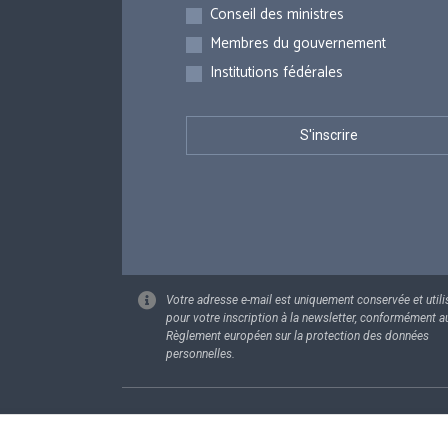
Inscriptions
Conseil des ministres
Membres du gouvernement
Institutions fédérales
Votre adresse e-mail est uniquement conservée et utili
pour votre inscription à la newsletter, conformément a
Règlement européen sur la protection des données
personnelles.
Footer
Données pe