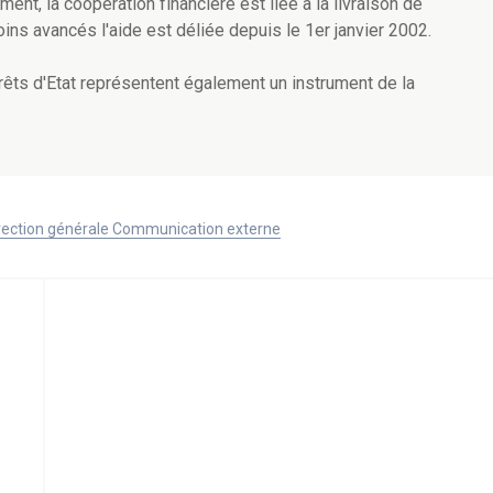
nt, la coopération financière est liée à la livraison de
ins avancés l'aide est déliée depuis le 1er janvier 2002.
prêts d'Etat représentent également un instrument de la
Direction générale Communication externe