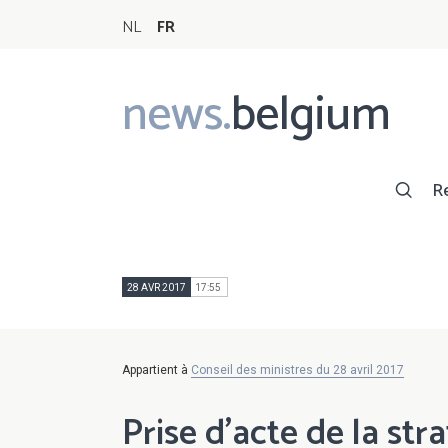
NL
FR
news.
belgium
Main
navigation
R
28 AVR 2017
17:55
Appartient à
Conseil des ministres du 28 avril 2017
Prise d'acte de la str