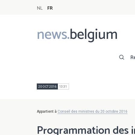
NL
FR
news.
belgium
Main
navigation
R
20 OCT 2016
13:31
Appartient à
Conseil des ministres du 20 octobre 2016
Programmation des in