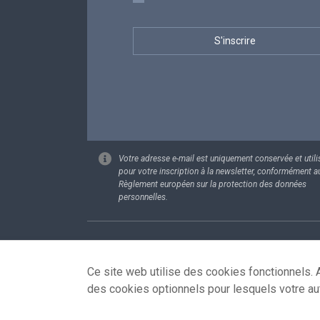
Votre adresse e-mail est uniquement conservée et utili
pour votre inscription à la newsletter, conformément a
Règlement européen sur la protection des données
personnelles.
Footer
Données pe
Ce site web utilise des cookies fonctionnels. A
des cookies optionnels pour lesquels votre au
© 2026 - news.belgium.be