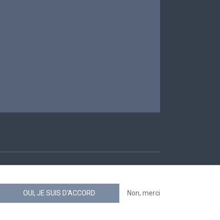
ccessibilité
OUI, JE SUIS D'ACCORD
Non, merci
news.belgium flux RSS