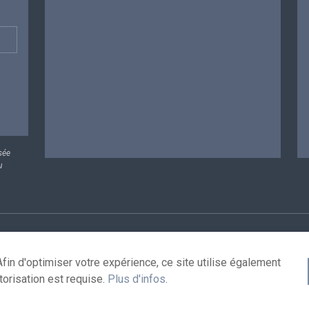
sée
u
rsonnelles
Conditions de réutilisation
Contactez-nous
A
fin d'optimiser votre expérience, ce site utilise également
torisation est requise.
Plus d'infos
.