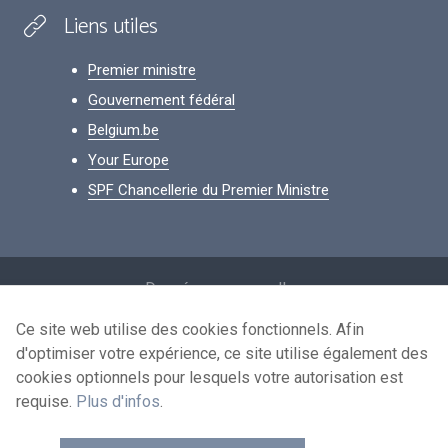
Liens utiles
Premier ministre
Gouvernement fédéral
Belgium.be
Your Europe
SPF Chancellerie du Premier Ministre
Footer
Données personnelles
Conditions de réutilisation
Ce site web utilise des cookies fonctionnels. Afin
d'optimiser votre expérience, ce site utilise également des
Contactez-nous
cookies optionnels pour lesquels votre autorisation est
Accessibilité
requise.
Plus d'infos
.