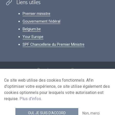
Liens utiles
Premier ministre
Gouvernement fédéral
Belgium.be
Your Europe
SPF Chancellerie du Premier Ministre
Footer
Données personnelles
Conditions de réutilisation
Ce site web utilise des cookies fonctionnels. Afin
d'optimiser votre expérience, ce site utilise également des
Contactez-nous
cookies optionnels pour lesquels votre autorisation est
Accessibilité
requise.
Plus d'infos
.
news.belgium flux RSS
OUI, JE SUIS D'ACCORD
Non, merci