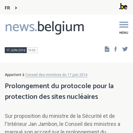
FR
news.
belgium
Main
navigation
MENU
Faceb
Tw
17 JUIN 2016
14:55
Appartient à
Conseil des ministres du 17 juin 2016
Prolongement du protocole pour la
protection des sites nucléaires
Sur proposition du ministre de la Sécurité et de
l'Intérieur Jan Jambon, le Conseil des ministres a
marqué son accord sur le prolongement du