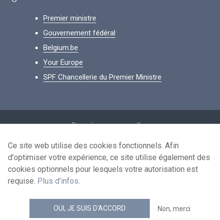
Premier ministre
Gouvernement fédéral
Belgium.be
Your Europe
SPF Chancellerie du Premier Ministre
Footer
Données personnelles
Conditions de réutilisation
Ce site web utilise des cookies fonctionnels. Afin
d'optimiser votre expérience, ce site utilise également des
Contactez-nous
cookies optionnels pour lesquels votre autorisation est
Accessibilité
requise.
Plus d'infos
.
news.belgium flux RSS
OUI, JE SUIS D'ACCORD
Non, merci