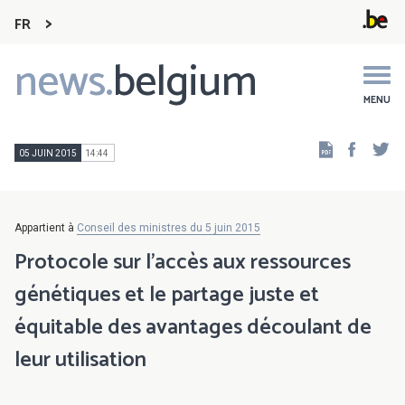
FR
news.
belgium
Main
navigation
MENU
Faceb
Tw
05 JUIN 2015
14:44
Appartient à
Conseil des ministres du 5 juin 2015
Protocole sur l'accès aux ressources
génétiques et le partage juste et
équitable des avantages découlant de
leur utilisation